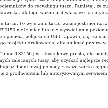
 pojemników do recyklingu tuszu. Pamiętaj, że z
odowiska, dlatego ważne jest właściwe ich utyliz
m tuszu: Po wymianie tuszu ważne jest monitor
TS3150 może mieć funkcję wyświetlania poziomu
z za pomocą połączenia
USB
. Upewnij się, że mas
go projektu drukowania, aby uniknąć przerw w 
anon TS3150 jest stosunkowo prosta, ale pamięt
nych zalecanych tuszy, aby uzyskać najlepsze rez
bujesz dodatkowej pomocy, zawsze warto sięgnąć
 się z producentem lub autoryzowanym serwisem