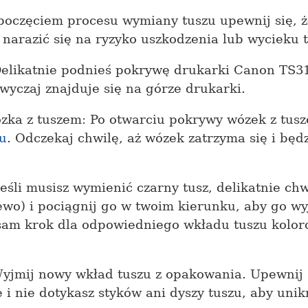
poczęciem procesu wymiany tuszu upewnij się, ż
narazić się na ryzyko uszkodzenia lub wycieku t
elikatnie podnieś pokrywę drukarki Canon TS31
yczaj znajduje się na górze drukarki.
zka z tuszem: Po otwarciu pokrywy wózek z tus
u
. Odczekaj chwilę, aż wózek zatrzyma się i bę
Jeśli musisz wymienić czarny tusz, delikatnie c
lewo) i pociągnij go w twoim kierunku, aby go wy
 sam krok dla odpowiedniego wkładu tuszu kolor
yjmij nowy wkład tuszu z opakowania. Upewnij s
 i nie dotykasz styków ani dyszy tuszu, aby uni