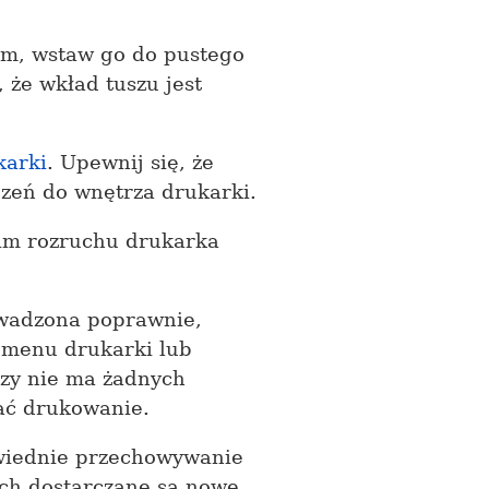
em, wstaw go do pustego
 że wkład tuszu jest
karki
. Upewnij się, że
czeń do wnętrza drukarki.
kim rozruchu drukarka
owadzona poprawnie,
 menu drukarki lub
czy nie ma żadnych
ać drukowanie.
wiednie przechowywanie
ch dostarczane są nowe