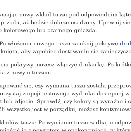
zymając nowy wkład tuszu pod odpowiednim kąt
przodu, aż będzie dobrze osadzony. Upewnij się,
 kolorowego lub czarnego gniazda.
 Po włożeniu nowego tuszu zamknij pokrywę
dru
knięta, aby zapobiec dostawaniu się zanieczysz
ciu pokrywy możesz włączyć drukarkę. Po krót
ia z nowym tuszem.
upewnić się, czy wymiana tuszu została przepr
orzystaj z opcji testowego wydruku dostępnej w
lub zdjęcie. Sprawdź, czy kolory są wyraźne i 
li wszystko jest w porządku, możesz kontynuow
kładów tuszu: Po wymianie tuszu zadbaj o odpo
mieścić je z powrotem w opakowaniach, w który