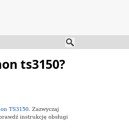
Wyszukaj
non ts3150?
on TS3150
. Zazwyczaj
prawdź instrukcję obsługi